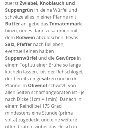
zuerst 
Zwiebel, Knoblauch und 
Suppengrün
 in kleine Würfel und 
schwitze alles in einer Pfanne mit 
Butter
 an, gebe das 
Tomatenmark 
hinzu, um es dann zusammen mit 
dem 
Rotwein
 abzulöschen. Etwas 
Salz, Pfeffer
 nach Belieben, 
eventuell einen halben 
Suppenwürfel
 und die 
Gewürze
 in 
einem Topf zu einer Brühe so lange 
köcheln lassen,  bis der Rehschlögel, 
der bereits einge
salz
en und in der 
Pfanne im 
Olivenöl
 schwitzt, von 
allen Seiten scharf angebraten ist - je 
nach Dicke (1cm = 1min). Danach in  
einem Reindl bei 175 Grad 
mindestens eine Stunde (prima 
volta) zugedeckt und eine weitere 
offen braten, wobei das Fleisch in 