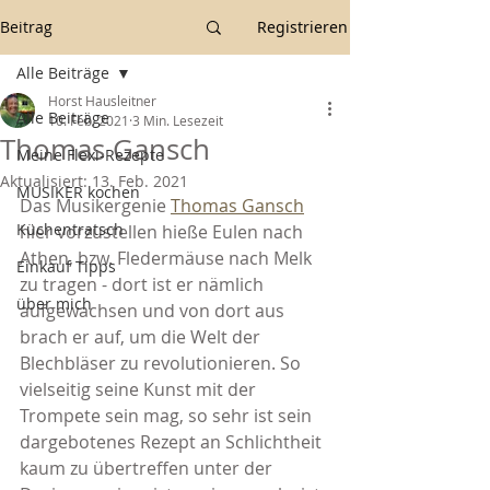
Beitrag
Registrieren
Alle Beiträge
Horst Hausleitner
Alle Beiträge
10. Feb. 2021
3 Min. Lesezeit
Thomas Gansch
Meine Flexi-Rezepte
Aktualisiert:
13. Feb. 2021
MUSIKER kochen
Das Musikergenie 
Thomas Gansch
Küchentratsch
hier vorzustellen hieße Eulen nach 
Athen, bzw. Fledermäuse nach Melk 
Einkauf Tipps
zu tragen - dort ist er nämlich 
über mich
aufgewachsen und von dort aus 
brach er auf, um die Welt der 
Blechbläser zu revolutionieren. So 
vielseitig seine Kunst mit der 
Trompete sein mag, so sehr ist sein 
dargebotenes Rezept an Schlichtheit 
kaum zu übertreffen unter der 