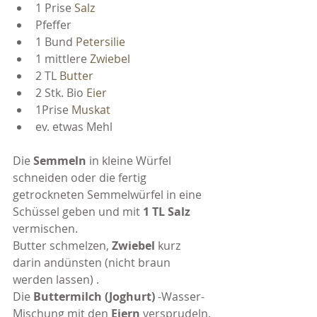
1 Prise 
Salz
Pfeffer
1 Bund 
Petersilie
1 mittlere 
Zwiebel
2 TL 
Butter 
2 Stk. Bio 
Eier
1Prise 
Muskat
ev. etwas Mehl
Die 
Semmeln 
in kleine Würfel
schneiden oder die fertig 
getrockneten Semmelwürfel in eine 
Schüssel geben und mit 
1 TL Salz 
vermischen.
Butter schmelzen, 
Zwiebel 
kurz 
darin andünsten (nicht braun 
werden lassen) . 
Die 
Buttermilch (Joghurt)
 -Wasser-
Mischung mit den 
Eiern 
versprudeln, 