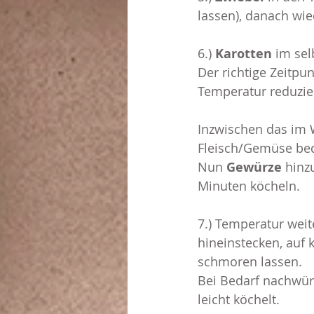
lassen), danach wi
6.) 
Karotten
 im sel
Der richtige Zeitpun
Temperatur reduzie
Inzwischen das im 
Fleisch/Gemüse bed
Nun 
Gewürze
 hinz
Minuten köcheln.
7.) Temperatur weit
hineinstecken, auf 
schmoren lassen.
Bei Bedarf nachwür
leicht köchelt.