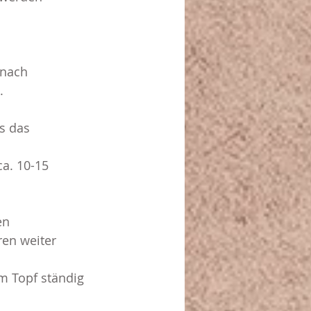
anach 
.
is das 
ca. 10-15 
en 
ren weiter 
m Topf ständig 