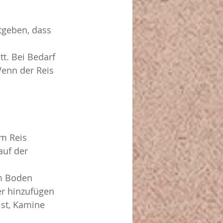
tgeben, dass 
tt. Bei Bedarf 
Wenn der Reis 
m Reis 
auf der 
m Boden 
er hinzufügen 
ist, Kamine 