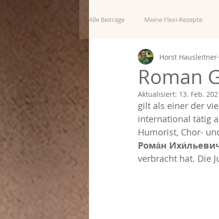
Alle Beiträge
Meine Flexi-Rezepte
Horst Hausleitner
über mich
Roman G
Aktualisiert:
13. Feb. 202
gilt als einer der vi
international tätig 
Humorist, Chor- und
Рома́н Ихи́льевич
verbracht hat. Die J