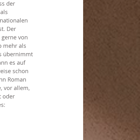
ss der 
als 
nationalen 
t. Der 
h gerne von 
b mehr als 
gs übernimmt 
nn es auf 
eise schon 
enn Roman 
, vor allem, 
t oder 
es: