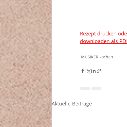
Rezept d
rucken ode
downloaden 
als PD
MUSIKER kochen
Aktuelle Beiträge