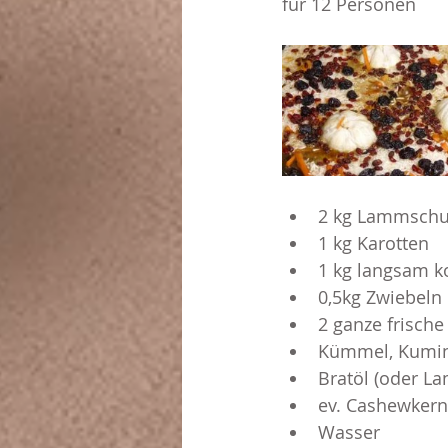
für 12 Personen
2 kg Lammschul
1 kg Karotten
1 kg langsam k
0,5kg Zwiebeln
2 ganze frisch
Kümmel, Kumin,
Bratöl (oder Lam
ev. Cashewker
Wasser