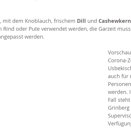
n, mit dem Knoblauch, frischem 
Dill
 und 
Cashewker
ch Rind oder Pute verwendet werden, die Garzeit muss
ngepasst werden.
Vorschau
Corona-Ze
Usbekisc
auch für 
Personen 
werden. 
Fall steh
Grinberg 
Superviso
Verfügun