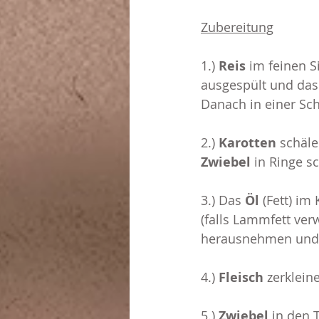
Zubereitung
1.) 
Reis
 im feinen S
ausgespült und das 
Danach in einer Sch
2.) 
Karotten
 schäle
Zwiebel 
in Ringe s
3.) Das 
Öl 
(Fett) im
(falls Lammfett ver
herausnehmen und da
4.) 
Fleisch
 zerklei
5.) 
Zwiebel
 in den 