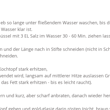
ieb so lange unter fließendem Wasser waschen, bis di
Wasser klar ist.
üssel mit 3 EL Salz im Wasser 30 - 60 Min. ziehen las
n und der Länge nach in Stifte schneiden (nicht in Sch
chneiden.
 Kochtopf stark erhitzen,
wendet wird, langsam auf mittlerer Hitze auslassen 
s Fett stark erhitzen - bis es leicht raucht).
nern und kurz, aber scharf anbraten, danach wieder 
Topf geben und gold-glasig darin rösten (nicht  braun