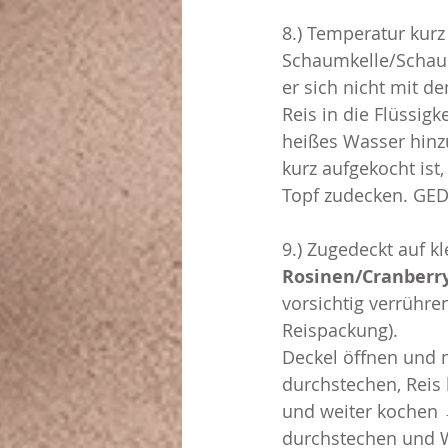
8.) Temperatur kurz
Schaumkelle/Schauml
er sich nicht mit d
Reis in die Flüssigk
heißes Wasser hinzu
kurz aufgekocht ist,
Topf zudecken. GED
9.) Zugedeckt auf k
Rosinen/Cranberry
vorsichtig verrühre
Reispackung).
Deckel öffnen und 
durchstechen, Reis 
und weiter kochen →
durchstechen und 