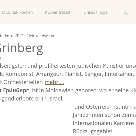
MUSIKER kochen
Küchentratsch
Einkauf Tipps
6. Feb. 2021
2 Min. Lesezeit
rinberg
1
elseitigsten und profiliertesten jüdischen Künstler unser
als Komponist, Arrangeur, Pianist, Sänger, Entertainer,
 Orchesterleiter. 
mehr ...
 Гри́нберг, 
ist in Moldawien geboren, wo er seine Ki
ugend erlebte er in Israel,
 und Österreich ist nun seit einigen 
Jahrzehnten schon Zentra
internationalen Karriere 
Rückzugsgebiet.