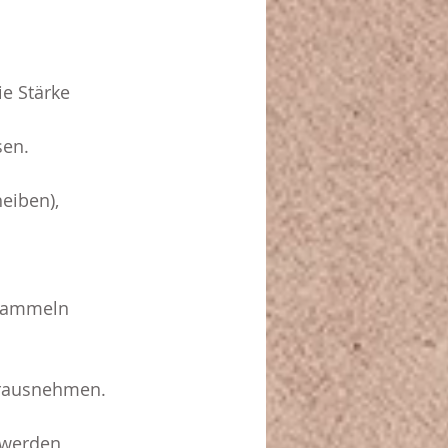
e Stärke 
sen.
eiben), 
Grammeln 
herausnehmen.
 werden 