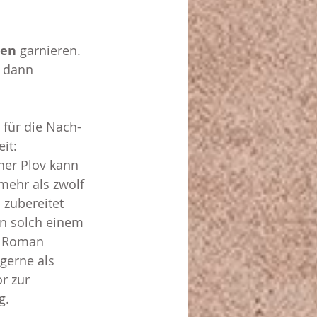
nen
 garnieren.
 dann 
 für die Nach-
it: 
her Plov kann 
mehr als zwölf 
zubereitet 
In solch einem 
t Roman 
gerne als 
r zur 
g.