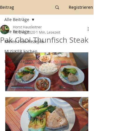
Beitrag
Registrieren
Alle Beiträge
Horst Hausleitner
Alle Beiträge
18. Dez. 2020
1 Min. Lesezeit
Pak Choi Thunfisch Steak
Meine Flexi-Rezepte
MUSIKER kochen
Küchentratsch
Einkauf Tipps
über mich