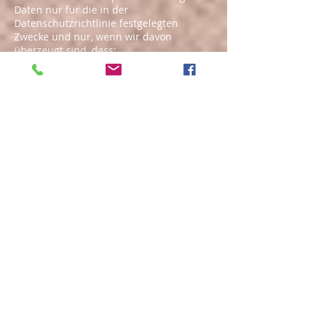
Daten nur für die in der
Datenschutzrichtlinie festgelegten
Zwecke und nur, wenn wir davon
überzeugt sind, dass:
die Verwendung Ihrer
personenbezogenen Daten erforderlich
ist, um einen Vertrag zu erfüllen oder zu
schließen (z. B. um Ihnen die Dienste
selbst oder Kundenbetreuung bzw.
technischen Support bereitzustellen);
die Verwendung Ihrer
personenbezogenen Daten notwendig
ist, um entsprechenden rechtlichen oder
behördlichen Verpflichtungen
nachzukommen, oder
die Verwendung Ihrer
personenbezogenen Daten notwendig
ist, um unsere berechtigten
geschäftlichen Interessen zu
unterstützen (unter der Maßgabe, dass
dies jederzeit in einer Weise erfolgt, die
verhältnismäßig ist und Ihre